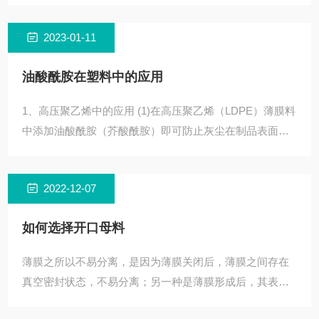
等工业领域，
2023-01-11
油酸酰胺在塑料中的应用
1、高压聚乙烯中的应用 (1)在高压聚乙烯（LDPE）薄膜料
中添加油酸酰胺（芥酸酰胺）即可防止灰尘在制品表面的
附积，又可提高防湿性能和抗静电性能，显着降低动、静
2022-12-07
如何选择开口母料
薄膜之所以不易分离，是因为薄膜关闭后，薄膜之间存在
真空密封状态，不易分离；另一种是薄膜形成后，其表面
有大量暴露的分子链。两层薄膜关闭后，大分子链相互缠