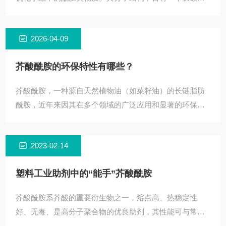
（C22）和一个酰胺基团，这种结构赋予它独特的润滑性
和表面活
2026-04-09
芥酸酰胺的环保特性有哪些？
芥酸酰胺，一种源自天然植物油（如菜籽油）的长链脂肪
酰胺，近年来因其在多个领域的广泛应用和显著的环保优
势而备受关注。作为一种生物基材料，芥酸酰胺的环保特
性主要体现
2023-02-14
塑料工业助剂中的“能手”芥酸酰胺
芥酸酰胺系芥酸的重要衍生物之一，熔点高、热稳定性
好、无毒、是高分子聚合物的优良助剂，其性能可与常用
的油酸酰胺媲美，广泛用于石油、化工、轻纺和食品包装