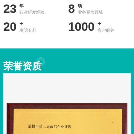
23
8
能助剂、全密度用预混剂、滚塑用光稳定剂等一系列化工助剂产
年
项
行业研发经验
业务覆盖领域
品，产品品质优良，主要供往中石化、中石油、中海油、神华集
20
1000
团、中煤集团等各大石化企业。目前我公司生产的主要复配助剂
+
+
发明专利
客户服务
产品有预混剂、抗粘连母料、水合硅酸镁、光稳定剂等。公司自
主研发的预混剂设备及部分产品出口，产品质量优秀，深受用户
好评。公司现有专业技术人员21余人，技术力量雄厚。公司的主
导产品“水合硅酸镁”曾在第六届中国新技术、新产品博览会上荣
荣誉资质
获“金奖”、“银奖”，2007年荣获燕山石化公司“优秀供应商”称号。
公司已通过IS09001：2015质量管理体系认证，ISO14001：2015
环境管理体系认证，ISO45001：2018职业健康安全管理体系认
证，公司恪守“质量为本、信誉至上、竭诚为客户服务”的宗旨，
以“做大做强”...